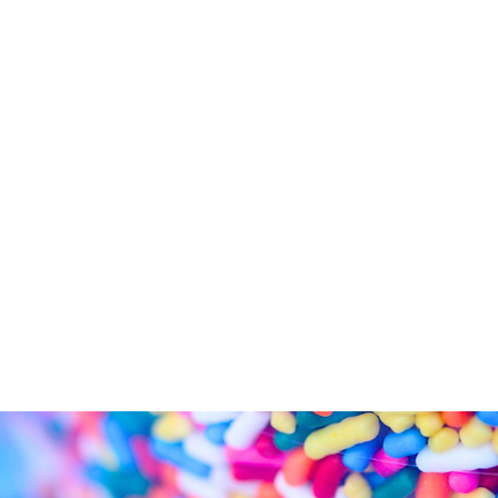
os
Insumos
Utensilios
Empaque
Contacto