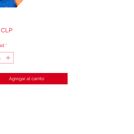
Precio
 CLP
ad
*
Agregar al carrito