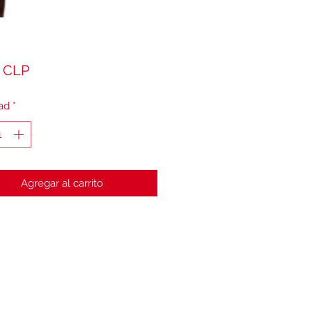
Precio
 CLP
ad
*
Agregar al carrito