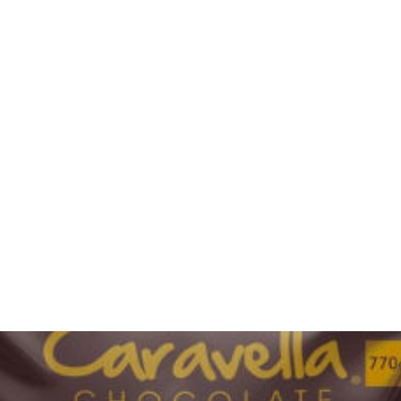
os
Insumos
Utensilios
Empaque
Contacto