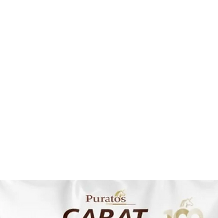
os
Insumos
Utensilios
Empaque
Contacto