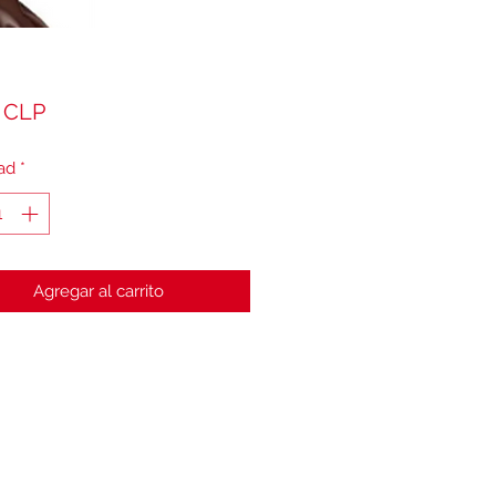
Precio
 CLP
ad
*
Agregar al carrito